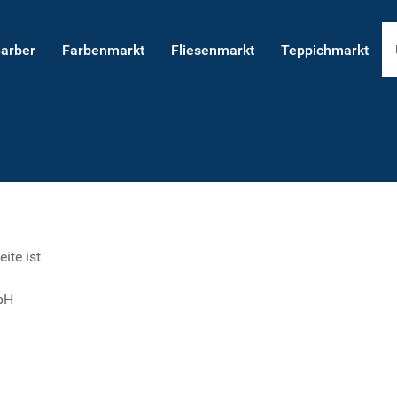
Barber
Farbenmarkt
Fliesenmarkt
Teppichmarkt
ite ist
bH