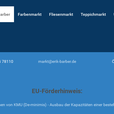
Barber
Farbenmarkt
Fliesenmarkt
Teppichmarkt
4 78110
markt@erik-barber.de
Ö
EU-Förderhinweis:
onen von KMU (De-minimis) - Ausbau der Kapazitäten einer beste